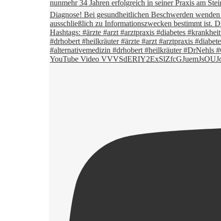
YouTube Video VVVSdERIY2ExSlZfcGJuemJsOU