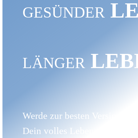
LE
GESÜNDER
LEB
LÄNGER
Werde zur besten Version von 
Dein volles Lebenspotenzial!