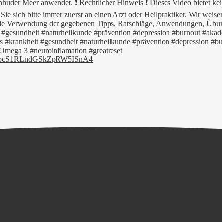
JocS1RLndGSkZpRW5ISnA4